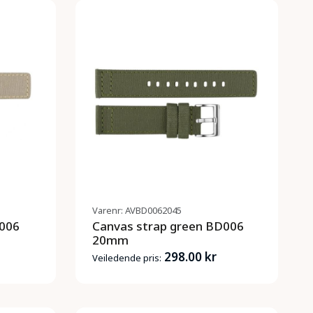
Varenr: AVBD0062045
D006
Canvas strap green BD006
20mm
298.00 kr
Veiledende pris: