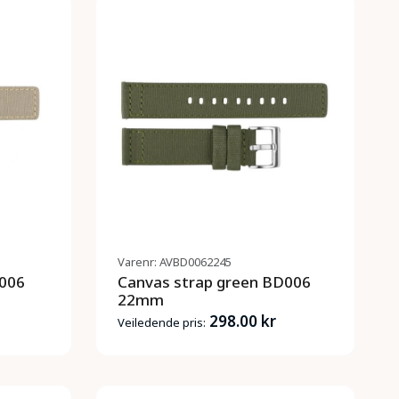
Varenr: AVBD0062245
D006
Canvas strap green BD006
22mm
298.00 kr
Veiledende pris: