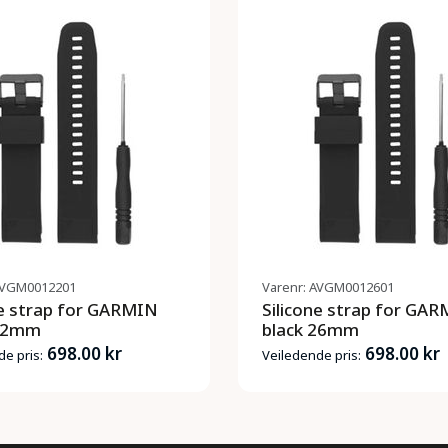
AVGM0012201
Varenr: AVGM0012601
ne strap for GARMIN
Silicone strap for GA
 22mm
black 26mm
698.00 kr
698.00 kr
e pris:
Veiledende pris: