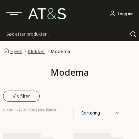
Logg inn
Søk
Hjem
Klokker
Modema
Modema
Vis filter
Viser 1–12 av 5063 resultater
Sortering