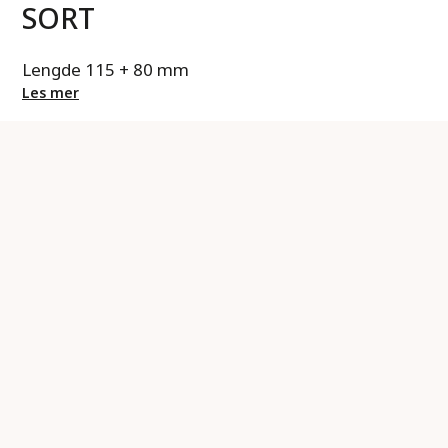
SORT
Lengde 115 + 80 mm
Les mer
Veiledende pris 1,198.00
Varenummer.:
7921801BD
EAN:
3601510346441
Logg inn for å handle
Beskrivelse