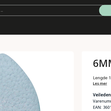
6MM
Lengde 
Les mer
Veileden
Varenumm
EAN:
360