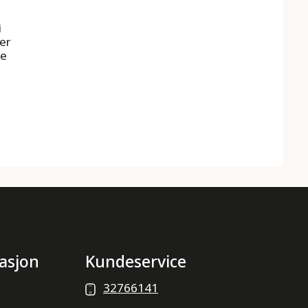
i
er
re
asjon
Kundeservice
32766141