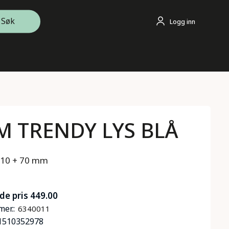
Søk
Logg inn
 TRENDY LYS BLÅ
110 + 70 mm
de pris 449.00
er.:
6340011
1510352978