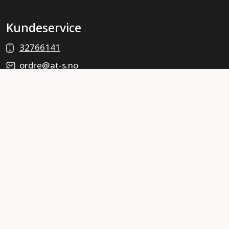
Kundeservice
32766141
ordre@at-s.no
Postboks 724
3606 Kongsberg
© 2026 AT&S | Nettbutikk levert av
Kréatif