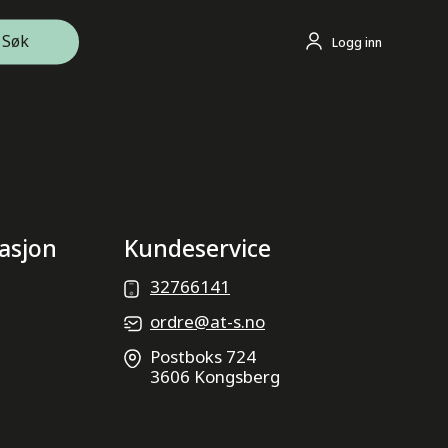
Søk
Logg inn
asjon
Kundeservice
32766141
ordre@at-s.no
Postboks 724
3606 Kongsberg