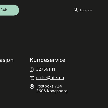
Søk
Logg inn
asjon
Kundeservice
32766141
ordre@at-s.no
Postboks 724
3606 Kongsberg