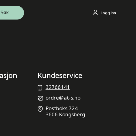
Søk
Logg inn
asjon
Kundeservice
32766141
ordre@at-s.no
Postboks 724
3606 Kongsberg